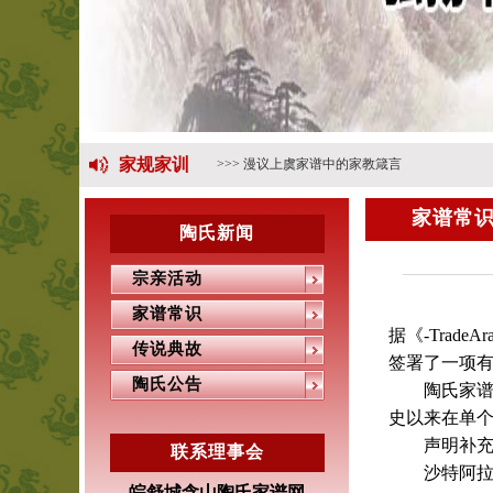
>>> 陶中群
家规家训
>>> 漫议上虞家谱中的家教箴言
家谱常
陶氏新闻
宗亲活动
家谱常识
据《-Trad
传说典故
签署了一项有
陶氏公告
陶氏家
史以来在单
声明补充说
联系理事会
沙特阿拉伯
皖舒城含山陶氏家谱网