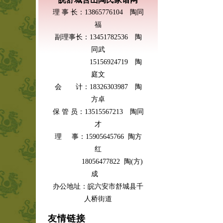
理 事 长：13865776104 陶同
福
副理事长：13451782536 陶
同武
15156924719 陶
庭文
会 计：18326303987 陶
方卓
保 管 员：13515567213 陶同
才
理 事：15905645766 陶方
红
18056477822 陶(方)
成
办公地址：皖六安市舒城县千
人桥街道
友情链接