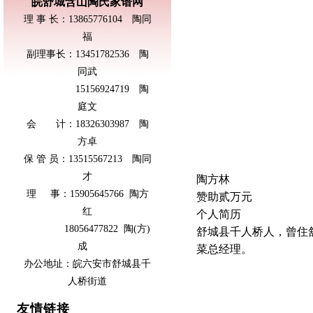
皖舒城含山陶氏家谱网
理 事 长：13865776104 陶同
福
副理事长：13451782536 陶
同武
15156924719 陶
庭文
会 计：18326303987 陶
方卓
保 管 员：13515567213 陶同
才
陶方林
理 事：15905645766 陶方
赞助贰万元
红
个人简历
18056477822 陶(方)
舒城县千人桥人，曾住
成
菜总经理。
办公地址：皖六安市舒城县千
人桥街道
友情链接