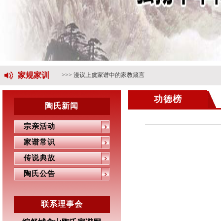
>>> 陶中群
家规家训
>>> 漫议上虞家谱中的家教箴言
功德榜
陶氏新闻
宗亲活动
家谱常识
传说典故
陶氏公告
联系理事会