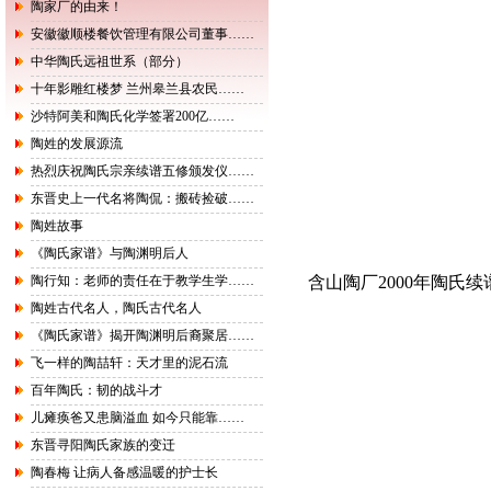
陶家厂的由来！
安徽徽顺楼餐饮管理有限公司董事……
中华陶氏远祖世系（部分）
十年影雕红楼梦 兰州皋兰县农民……
沙特阿美和陶氏化学签署200亿……
陶姓的发展源流
热烈庆祝陶氏宗亲续谱五修颁发仪……
东晋史上一代名将陶侃：搬砖捡破……
陶姓故事
《陶氏家谱》与陶渊明后人
陶行知：老师的责任在于教学生学……
含山陶厂2000年陶氏
陶姓古代名人，陶氏古代名人
《陶氏家谱》揭开陶渊明后裔聚居……
飞一样的陶喆轩：天才里的泥石流
百年陶氏：韧的战斗才
儿瘫痪爸又患脑溢血 如今只能靠……
东晋寻阳陶氏家族的变迁
陶春梅 让病人备感温暖的护士长